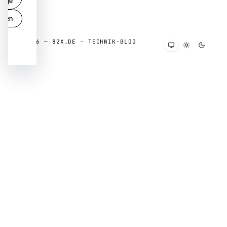
dige
ungen
e
© 2026 — 82X.DE - TECHNIK-BLOG
ieren