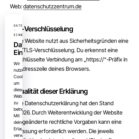
Web:
datenschutzzentrum.de
SSL-Verschlüsselung
Diese Website nutzt aus Sicherheitsgründen eine
Datenschutz-
SSL-/TLS-Verschlüsselung. Du erkennst eine
Einstellungen
verschlüsselte Verbindung am „https://“-Präfix in
Wir
der Adresszeile deines Browsers.
nutzen
Cookies,
um
Aktualität dieser Erklärung
diese
Website
zu
Diese Datenschutzerklärung hat den Stand
betreiben.
05.2026. Durch Weiterentwicklung der Website
Mit
oder geänderte rechtliche Vorgaben kann eine
deiner
Erlaubnis
Anpassung erforderlich werden. Die jeweils
verwenden