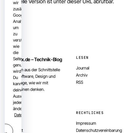
aktuelle Version ist unter dieser URL abrufbar.
wir
zusätzlich
Google
Analytics,
um
zu
verstehen,
wie
die
LESEN
Seite
82x.de – Technik-Blog
genutzt
Journal
Notizen aus der Schnittstelle
wird.
Archiv
von Software, Design und
Du
RSS
der Frage, wie wir mit
kannst
Maschinen denken.
deine
Auswahl
jederzeit
ändern.
MEHR
RECHTLICHES
Datenschutzerklärung
Über
Impressum
r
Kontakt
Datenschutzvereinbarung