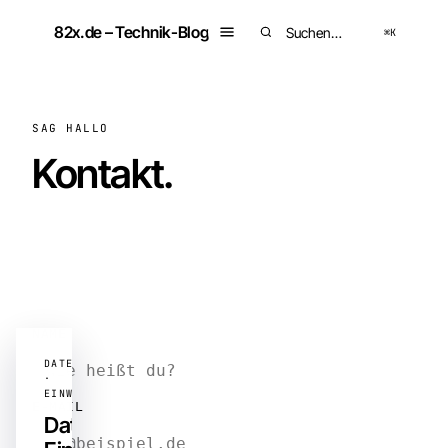
Zum
82x.de – Technik-Blog
Inhalt
⌘K
Suchen
springen
SAG HALLO
Kontakt.
NAME
E-MAIL
Datenschutz-