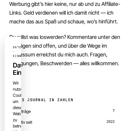
Werbung gibt’s hier keine, nur ab und zu Affiliate-
Links. Geld verdienen will ich damit nicht — ich
mache das aus Spaß und schaue, wo’s hinführt.
Du willst was loswerden? Kommentare unter den
Beiträgen sind offen, und über die Wege im
Impressum erreichst du mich auch. Fragen,
Anregungen, Beschwerden — alles willkommen.
Datenschutz-
Einstellungen
Wir
nutzen
Cookies,
DAS JOURNAL IN ZAHLEN
um
diese
7
Beiträge
Website
zu
2022
Aktiv seit
betreiben.