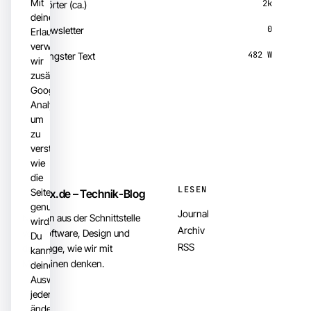
Mit
2k
Wörter (ca.)
deiner
0
Newsletter
Erlaubnis
verwenden
482 W
Längster Text
wir
zusätzlich
Google
Analytics,
um
zu
verstehen,
wie
die
LESEN
Seite
82x.de – Technik-Blog
genutzt
Journal
Notizen aus der Schnittstelle
wird.
Archiv
von Software, Design und
Du
RSS
der Frage, wie wir mit
kannst
Maschinen denken.
deine
Auswahl
jederzeit
ändern.