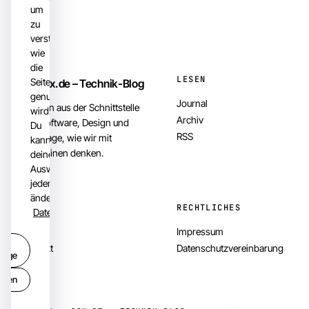
um
zu
verstehen,
wie
die
LESEN
Seite
82x.de – Technik-Blog
genutzt
Journal
Notizen aus der Schnittstelle
wird.
Archiv
von Software, Design und
Du
RSS
der Frage, wie wir mit
kannst
Maschinen denken.
deine
Auswahl
jederzeit
ändern.
MEHR
RECHTLICHES
Datenschutzerklärung
Über
Impressum
r
Kontakt
Datenschutzvereinbarung
dige
ungen
e